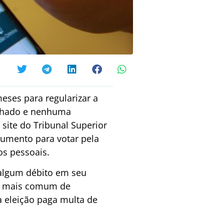
eses para regularizar a
 fechado e nenhuma
o site do Tribunal Superior
cumento para votar pela
dos pessoais.
á algum débito em seu
so mais comum de
a eleição paga multa de