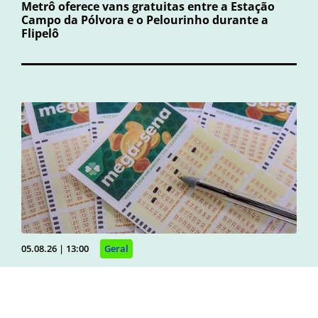
Metrô oferece vans gratuitas entre a Estação
Campo da Pólvora e o Pelourinho durante a
Flipelô
05.08.26 | 13:00
Geral
Mega-Sena
Mega-Sena não tem ganhador e prêmio sobe
para R$ 150 milhões