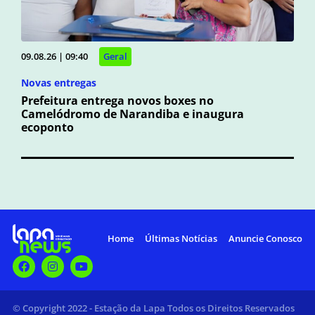
09.08.26 | 09:40
Geral
Novas entregas
Prefeitura entrega novos boxes no
Camelódromo de Narandiba e inaugura
ecoponto
Home
Últimas Notícias
Anuncie Conosco
© Copyright 2022 - Estação da Lapa Todos os Direitos Reservados