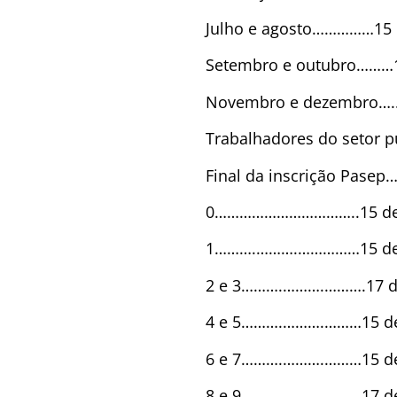
Julho e agosto……………15 
Setembro e outubro………1
Novembro e dezembro…..
Trabalhadores do setor p
Final da inscrição Pase
0……………………………..15 de 
1……….……….……………15 de
2 e 3……….……….……….17 de
4 e 5……….……….………15 d
6 e 7……….……….………15 de
8 e 9……….……….………17 de