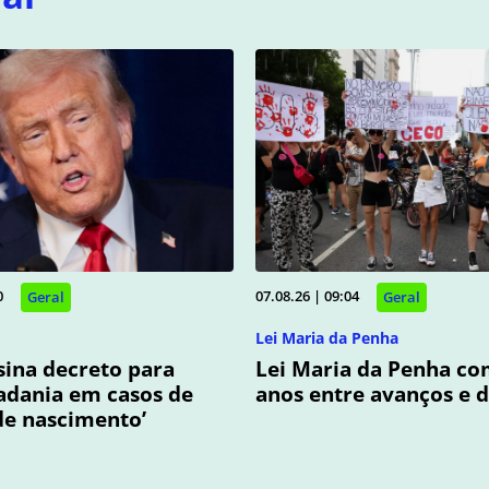
0
07.08.26 | 09:04
Geral
Geral
Lei Maria da Penha
ina decreto para
Lei Maria da Penha co
adania em casos de
anos entre avanços e d
de nascimento’