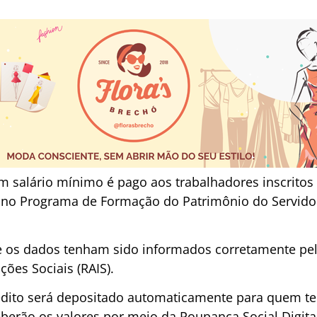
um salário mínimo é pago aos trabalhadores inscrito
ou no Programa de Formação do Patrimônio do Servidor
 os dados tenham sido informados corretamente pe
ões Sociais (RAIS).
rédito será depositado automaticamente para quem t
eberão os valores por meio da Poupança Social Digita