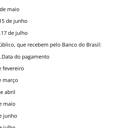
de maio
5 de junho
17 de julho
úblico, que recebem pelo Banco do Brasil:
p….Data do pagamento
fevereiro
 março
 abril
e maio
 junho
 julho