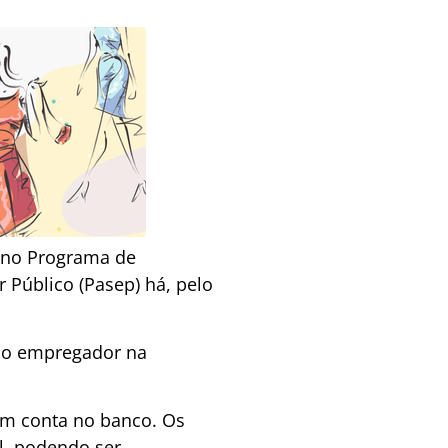
s no Programa de
 Público (Pasep) há, pelo
lo empregador na
em conta no banco. Os
l, podendo ser