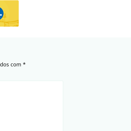
cados com
*