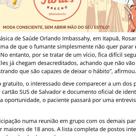
Básica de Saúde Orlando Imbassahy, em Itapuã, Rosa
igma de que o fumante simplesmente não quer parar 
. No entanto, por se tratar de um vício, fica difícil s
“Eles já chegam desacreditados, achando que não vão
strando que são capazes de deixar o hábito”, afirmou
o gratuito, o interessado deve comparecer a um dos 
 cartão SUS de Salvador e documento oficial de ident
Na oportunidade, o paciente passará por uma entrevis
ticipação numa reunião em grupo com os demais part
r maiores de 18 anos. A lista completa de postos int