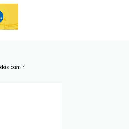
cados com
*