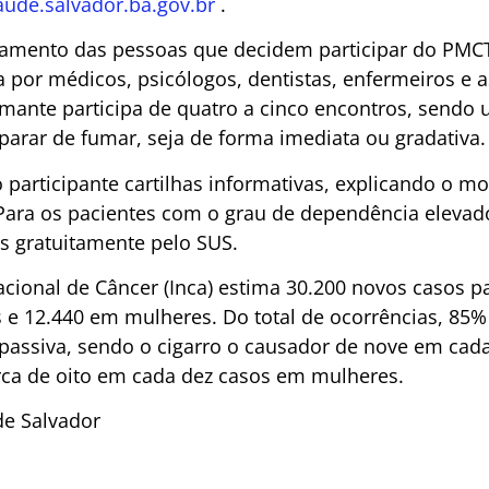
ude.salvador.ba.gov.br
.
mento das pessoas que decidem participar do PMCT 
 por médicos, psicólogos, dentistas, enfermeiros e as
fumante participa de quatro a cinco encontros, send
 parar de fumar, seja de forma imediata ou gradativa.
 participante cartilhas informativas, explicando o m
Para os pacientes com o grau de dependência elevado
s gratuitamente pelo SUS.
acional de Câncer (Inca) estima 30.200 novos casos pa
e 12.440 em mulheres. Do total de ocorrências, 85%
passiva, sendo o cigarro o causador de nove em cada
a de oito em cada dez casos em mulheres.
de Salvador