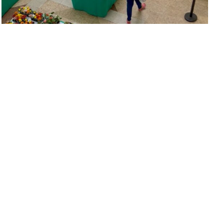
05.09.25 | 13:31
Mente e Corpo
Mais verde em casa
Feira de plantas ao lado do Mobi Lapa traz
mais de 100 espécies para o público