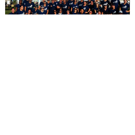
10.09.25 | 08:15
Mente e Corpo
Corrida
Corrida e caminhada marcam evento de
prevenção a doenças como AVC e infarto