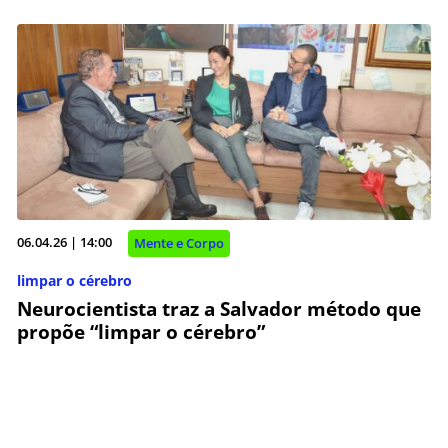
06.04.26 | 14:00
Mente e Corpo
limpar o cérebro
Neurocientista traz a Salvador método que
propõe “limpar o cérebro”