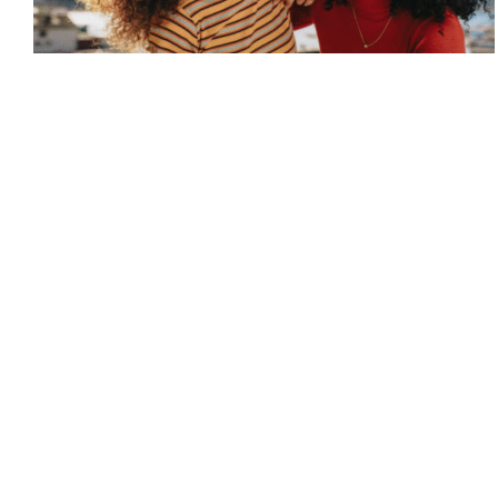
11.09.25 | 14:15
Mente e Corpo
Beleza
Cuidados com cabelos cacheados no verão:
saiba o que é essencial