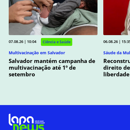
07.08.26 | 10:04
06.08.26 | 15:3
Ciência e Saúde
Multivacinação em Salvador
Sáude da Mu
Salvador mantém campanha de
Reconstr
multivacinação até 1º de
direito de
setembro
liberdade