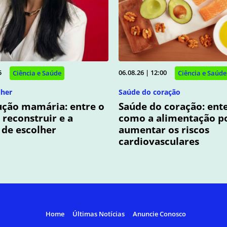
5
06.08.26 | 12:00
Ciência e Saúde
Ciência e Saúde
lher
Saúde do coração
ução mamária: entre o
Saúde do coração: ent
 reconstruir e a
como a alimentação p
 de escolher
aumentar os riscos
cardiovasculares
Home
Últimas Notícias
Anuncie Conosco