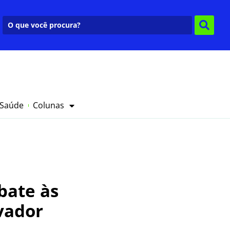
 Saúde
Colunas
bate às
vador