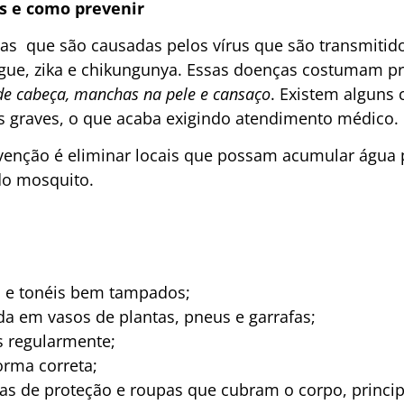
es e como prevenir
ças que são causadas pelos vírus que são transmiti
gue, zika e chikungunya. Essas doenças costumam p
 de cabeça, manchas na pele e cansaço
. Existem alguns
s graves, o que acaba exigindo atendimento médico.
venção é eliminar locais que possam acumular água 
 do mosquito.
a e tonéis bem tampados;
a em vasos de plantas, pneus e garrafas;
s regularmente;
orma correta;
telas de proteção e roupas que cubram o corpo, prin