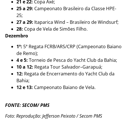
21 e 22:
Copa Axé;
25 a 29:
Campeonato Brasileiro da Classe HPE-
25;
27 a 29:
Itaparica Wind – Brasileiro de Windsurf;
28:
Copa de Vela de Simões Filho.
Dezembro
1º:
5ª Regata FCRB/ARS/CRP (Campeonato Baiano
de Remo);
4 e 5:
Torneio de Pesca do Yacht Club da Bahia;
10 a 12:
Regata Tour Salvador–Garapuá;
12:
Regata de Encerramento do Yacht Club da
Bahia;
12 e 13:
Campeonato Baiano de Vela.
FONTE: SECOM/ PMS
Foto: Reprodução: Jefferson Peixoto / Secom PMS