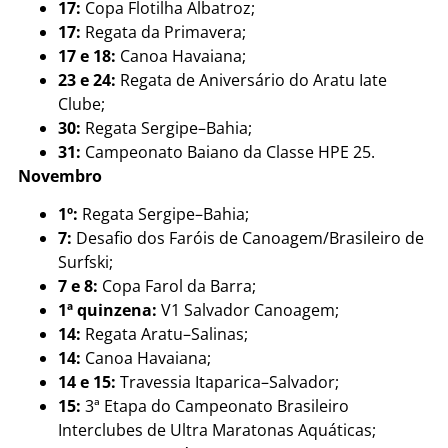
17:
Copa Flotilha Albatroz;
17:
Regata da Primavera;
17 e 18:
Canoa Havaiana;
23 e 24:
Regata de Aniversário do Aratu Iate
Clube;
30:
Regata Sergipe–Bahia;
31:
Campeonato Baiano da Classe HPE 25.
Novembro
1º:
Regata Sergipe–Bahia;
7:
Desafio dos Faróis de Canoagem/Brasileiro de
Surfski;
7 e 8:
Copa Farol da Barra;
1ª quinzena:
V1 Salvador Canoagem;
14:
Regata Aratu–Salinas;
14:
Canoa Havaiana;
14 e 15:
Travessia Itaparica–Salvador;
15:
3ª Etapa do Campeonato Brasileiro
Interclubes de Ultra Maratonas Aquáticas;