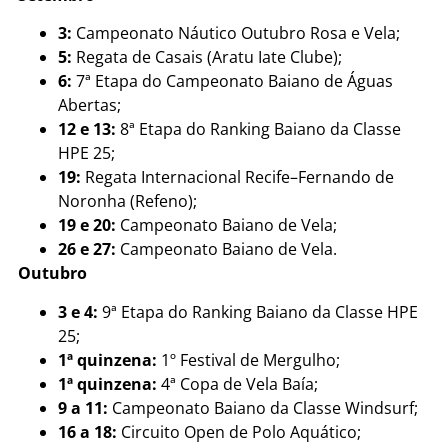
3:
Campeonato Náutico Outubro Rosa e Vela;
5:
Regata de Casais (Aratu Iate Clube);
6:
7ª Etapa do Campeonato Baiano de Águas
Abertas;
12 e 13:
8ª Etapa do Ranking Baiano da Classe
HPE 25;
19:
Regata Internacional Recife–Fernando de
Noronha (Refeno);
19 e 20:
Campeonato Baiano de Vela;
26 e 27:
Campeonato Baiano de Vela.
Outubro
3 e 4:
9ª Etapa do Ranking Baiano da Classe HPE
25;
1ª quinzena:
1º Festival de Mergulho;
1ª quinzena:
4ª Copa de Vela Baía;
9 a 11:
Campeonato Baiano da Classe Windsurf;
16 a 18:
Circuito Open de Polo Aquático;