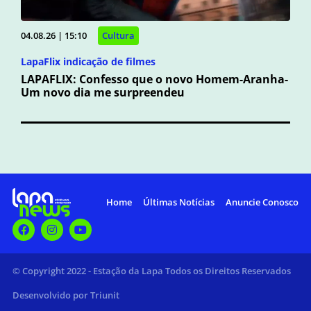
04.08.26 | 15:10
Cultura
LapaFlix indicação de filmes
LAPAFLIX: Confesso que o novo Homem-Aranha-
Um novo dia me surpreendeu
Home
Últimas Notícias
Anuncie Conosco
© Copyright 2022 - Estação da Lapa Todos os Direitos Reservados
Desenvolvido por Triunit