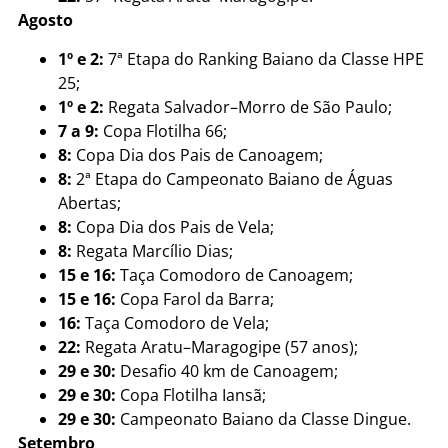
Agosto
1º e 2:
7ª Etapa do Ranking Baiano da Classe HPE
25;
1º e 2:
Regata Salvador–Morro de São Paulo;
7 a 9:
Copa Flotilha 66;
8:
Copa Dia dos Pais de Canoagem;
8:
2ª Etapa do Campeonato Baiano de Águas
Abertas;
8:
Copa Dia dos Pais de Vela;
8:
Regata Marcílio Dias;
15 e 16:
Taça Comodoro de Canoagem;
15 e 16:
Copa Farol da Barra;
16:
Taça Comodoro de Vela;
22:
Regata Aratu–Maragogipe (57 anos);
29 e 30:
Desafio 40 km de Canoagem;
29 e 30:
Copa Flotilha Iansã;
29 e 30:
Campeonato Baiano da Classe Dingue.
Setembro