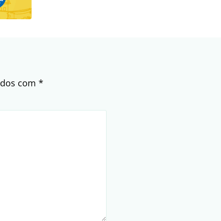
cados com
*