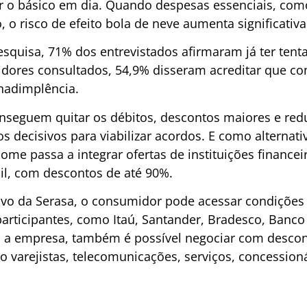
r o básico em dia. Quando despesas essenciais, co
o, o risco de efeito bola de neve aumenta significati
squisa, 71% dos entrevistados afirmaram já ter tent
idores consultados, 54,9% disseram acreditar que c
inadimplência.
nseguem quitar os débitos, descontos maiores e re
s decisivos para viabilizar acordos. E como alternat
ome passa a integrar ofertas de instituições financei
l, com descontos de até 90%.
ativo da Serasa, o consumidor pode acessar condições 
articipantes, como Itaú, Santander, Bradesco, Banc
 a empresa, também é possível negociar com desco
 varejistas, telecomunicações, serviços, concessioná