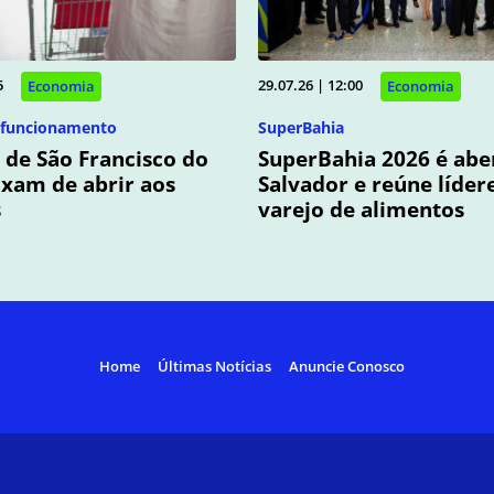
5
29.07.26 | 12:00
Economia
Economia
 funcionamento
SuperBahia
de São Francisco do
SuperBahia 2026 é abe
xam de abrir aos
Salvador e reúne líder
s
varejo de alimentos
Home
Últimas Notícias
Anuncie Conosco