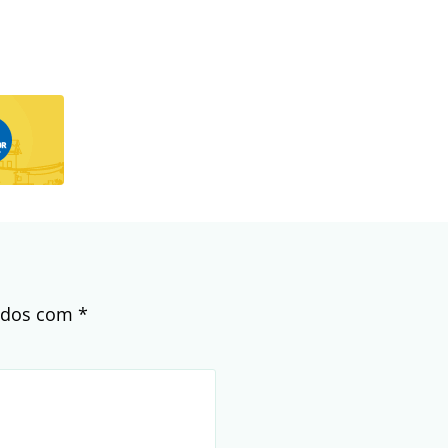
cados com
*