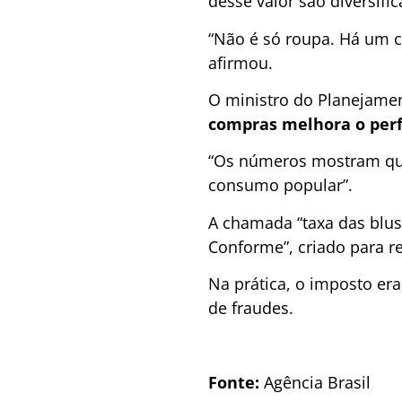
desse valor são diversifi
“Não é só roupa. Há um c
afirmou.
O ministro do Planejame
compras melhora o perfi
“Os números mostram que 
consumo popular”.
A chamada “taxa das blu
Conforme”, criado para r
Na prática, o imposto er
de fraudes.
Fonte:
Agência Brasil