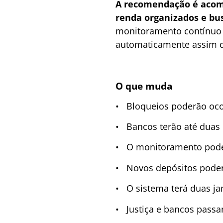
A recomendação é acom
renda organizados e bus
monitoramento contínuo p
automaticamente assim q
O que muda
• Bloqueios poderão ocor
• Bancos terão até duas h
• O monitoramento pode
• Novos depósitos poder
• O sistema terá duas ja
• Justiça e bancos passa