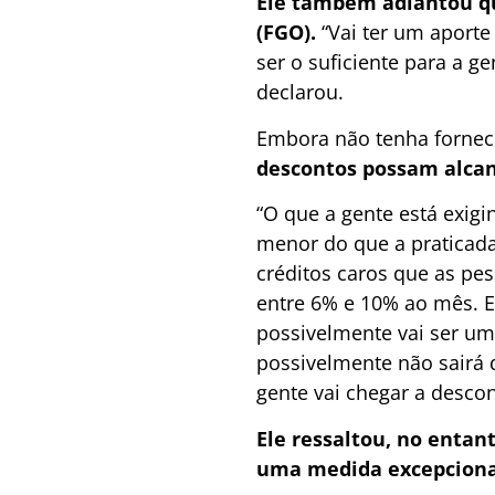
Ele também adiantou qu
(FGO).
“Vai ter um aporte
ser o suficiente para a g
declarou.
Embora não tenha fornec
descontos possam alcan
“O que a gente está exig
menor do que a praticada
créditos caros que as pe
entre 6% e 10% ao mês. E
possivelmente vai ser uma
possivelmente não sairá 
gente vai chegar a desco
Ele ressaltou, no entan
uma medida excepciona