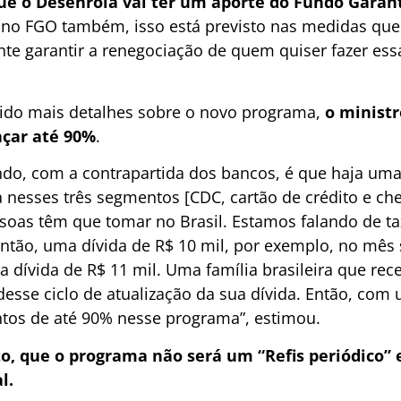
e o Desenrola vai ter um aporte do Fundo Garan
 no FGO também, isso está previsto nas medidas que a
ente garantir a renegociação de quem quiser fazer ess
ido mais detalhes sobre o novo programa,
o ministr
çar até 90%
.
indo, com a contrapartida dos bancos, é que haja uma
 nesses três segmentos [CDC, cartão de crédito e che
ssoas têm que tomar no Brasil. Estamos falando de t
ntão, uma dívida de R$ 10 mil, por exemplo, no mês 
 dívida de R$ 11 mil. Uma família brasileira que re
desse ciclo de atualização da sua dívida. Então, com
ntos de até 90% nesse programa”, estimou.
to, que o programa não será um “Refis periódico”
l.