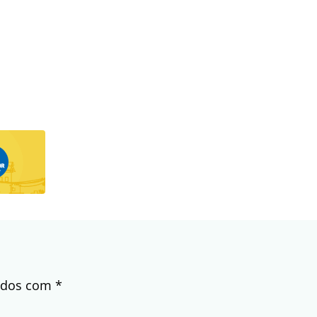
cados com
*