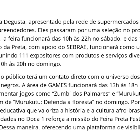
ta Degusta, apresentado pela rede de supermercados 
eendedores. Eles passaram por uma seleção no prog
 a feira funcionará das 10h às 22h no sábado, e das
o da Preta, com apoio do SEBRAE, funcionará como u
eunindo 111 expositores com produtos e serviços dive
10h às 20h no domingo.
, o público terá um contato direto com o universo dos 
 negros. A área de GAMES funcionará das 13h às 18h
imentar jogos como “Zumbi dos Palmares” e “Murukutu
lém de “Murukutu: Defenda a floresta” no domingo. P
ducativa que valoriza a história e a cultura afro-brasi
dades no Doca 1 reforça a missão do Feira Preta Fest
 Dessa maneira, oferecendo uma plataforma de visibil