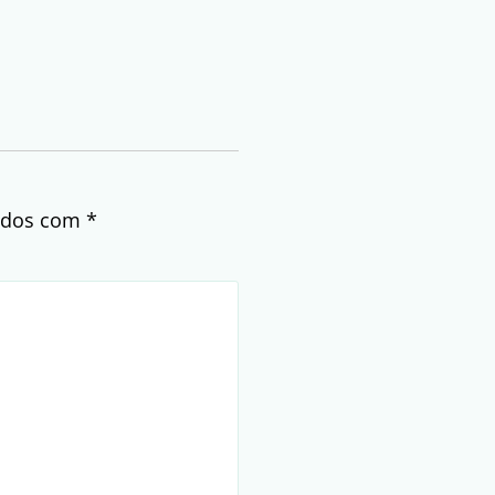
cados com
*