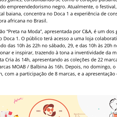
do empreendedorismo negro. Atualmente, o festival,
ital baiana, concentra no Doca 1 a experiência de c
ora africana no Brasil.
o “Preta na Moda”, apresentada por C&A, é um dos g
o Doca 1. O público terá acesso a uma loja colaborat
ndo das 10h às 22h no sábado, 29, e das 10h às 20h 
nar e inspirar, trazendo à tona a inventividade da 
reta Cria às 14h, apresentando as coleções de 22 mar
rcas MOAB / Balbina às 16h. Depois, no domingo, o 
5h, com a participação de 8 marcas, e a apresentação