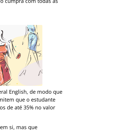
uno cumpra com todas as
eral English, de modo que
rmitem que o estudante
tos de até 35% no valor
 em si, mas que