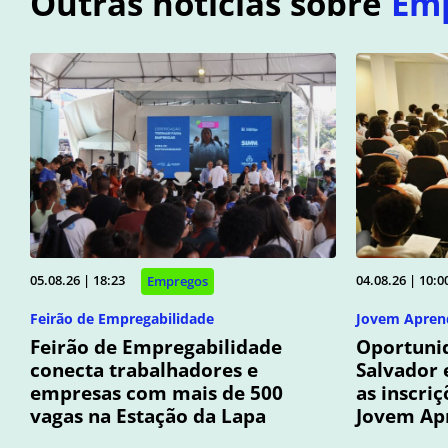
Outras notícias sobre
Em
05.08.26 | 18:23
04.08.26 | 10:0
Empregos
Feirão de Empregabilidade
Jovem Apren
Feirão de Empregabilidade
Oportunid
conecta trabalhadores e
Salvador 
empresas com mais de 500
as inscri
vagas na Estação da Lapa
Jovem Ap