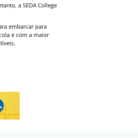
etanto, a SEDA College
para embarcar para
scola e com a maior
íveis.