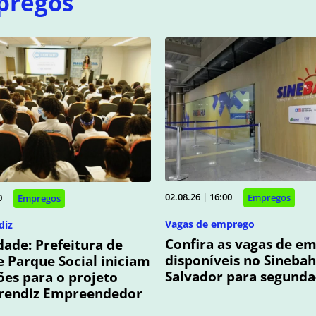
pregos
02.08.26 | 16:00
0
Empregos
Empregos
Vagas de emprego
diz
Confira as vagas de e
ade: Prefeitura de
disponíveis no Sinebah
e Parque Social iniciam
Salvador para segunda-
ções para o projeto
rendiz Empreendedor