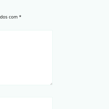
cados com
*