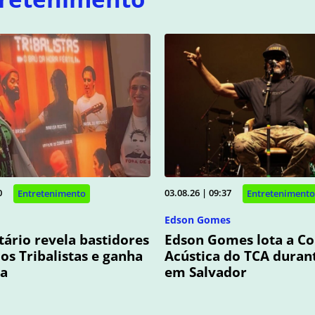
0
03.08.26 | 09:37
Entretenimento
Entretenimento
Edson Gomes
rio revela bastidores
Edson Gomes lota a C
dos Tribalistas e ganha
Acústica do TCA duran
ia
em Salvador