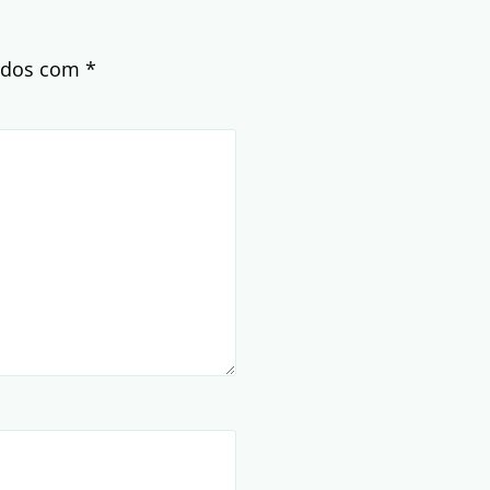
cados com
*