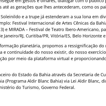
consegue em gestos e olhares, dialogar com o público
s até as gerações que lhes antecederam, como os pai
Soleinildo e a trupe já estenderam a sua lona em div
xemplo: Festival Internacional de Artes Cênicas da Bahi
13) e MIRADA – Festival de Teatro Ibero-Americano, p
 Janeiro/RJ, Curitiba/PR, Vitória/ES, Belo Horizonte 
rmação planetária, propomos a ressignificação do no
 e continuidade do nosso existir, do nosso exercício
ação por meio da plataforma virtual e proporcionando
nceiro do Estado da Bahia através da Secretaria de C
ia (Programa Aldir Blanc Bahia) via Lei Aldir Blanc, d
nistério do Turismo, Governo Federal.