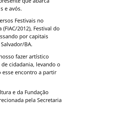
 presente que abarca
s e avós.
ersos Festivais no
a (FIAC/2012), Festival do
assando por capitais
e Salvador/BA.
sso fazer artístico
 de cidadania, levando o
 esse encontro a partir
ultura e da Fundação
irecionada pela Secretaria