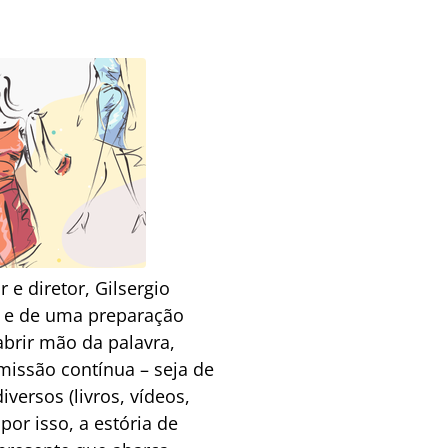
e diretor, Gilsergio
es e de uma preparação
brir mão da palavra,
missão contínua – seja de
ersos (livros, vídeos,
or isso, a estória de