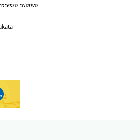
rocesso criativo
akata