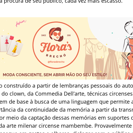
a procura de seu público, cada vez mais escasso.
 construído a partir de lembranças pessoais do autor 
s do clown, da Commedia Dell’arte, técnicas circens
vem de base à busca de uma linguagem que permite a
rtância da continuidade da memória a partir da trans
r meio da captação dessas memórias em suportes div
a da arte milenar circense mambembe. Provavelmente p