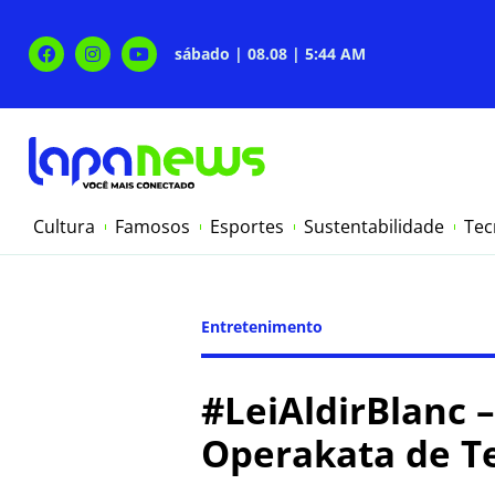
sábado | 08.08 | 5:44 AM
Cultura
Famosos
Esportes
Sustentabilidade
Tec
Entretenimento
#LeiAldirBlanc –
Operakata de Te