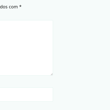
cados com
*