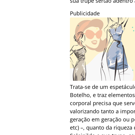
sua trupe sertão adentro 
Publicidade
Trata-se de um espetáculo
Botelho, e traz elemento
corporal precisa que ser
valorizando tanto a impo
geração em geração ou po
etc) –, quanto da riquez