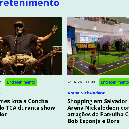
retenimento
7
28.07.26 | 11:00
Entretenimento
Entretenimento
s
Arena Nickelodeon
mes lota a Concha
Shopping em Salvador
do TCA durante show
Arena Nickelodeon c
dor
atrações da Patrulha C
Bob Esponja e Dora