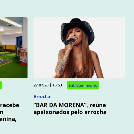
27.07.26 | 16:53
Entretenimento
Arrocha
 recebe
”BAR DA MORENA”, reúne
om
apaixonados pelo arrocha
anina,