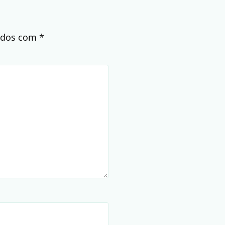
cados com
*