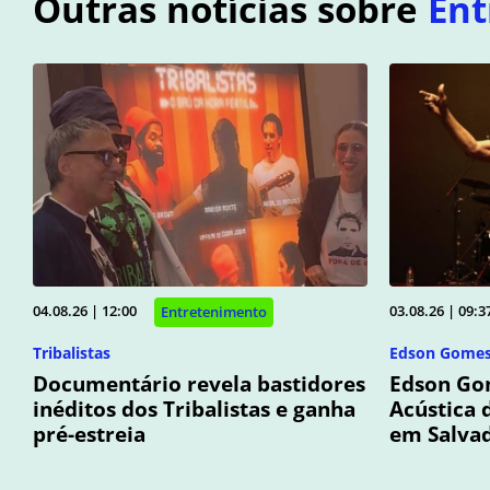
Outras notícias sobre
Ent
04.08.26 | 12:00
03.08.26 | 09:3
Entretenimento
Tribalistas
Edson Gome
Documentário revela bastidores
Edson Go
inéditos dos Tribalistas e ganha
Acústica 
pré-estreia
em Salva