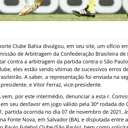
Esporte Clube Bahia divulgou, em seu site, um ofício 
missão de Arbitragem da Confederação Brasileira de F
ar contra a arbitragem da partida contra o São Paulo
lube, eles estão sendo vítimas de sucessivos erros d
sileirão. A saber, a representação foi enviada na seg
presidente, e Vitor Ferraz, vice-presidente.
em, por este intermédio, denunciar a esta r. Comiss
em seu desfavor em jogo válido pela 30ª rodada do 
1, partida ocorrida no dia 07 de novembro de 2021, 
na Fonte Nova, em Salvador (BA), e disputada entre 
ão Paulo Futebol Clube (São Paulo), bem como solicit