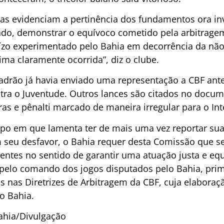
ias evidenciam a pertinência dos fundamentos ora in
ado, demonstrar o equívoco cometido pela arbitragem 
ízo experimentado pelo Bahia em decorrência da não
ma claramente ocorrida”, diz o clube.
uadrão já havia enviado uma representação a CBF ante
ra o Juventude. Outros lances são citados no docum
as e pênalti marcado de maneira irregular para o Int
mpo em que lamenta ter de mais uma vez reportar sua
 seu desfavor, o Bahia requer desta Comissão que s
entes no sentido de garantir uma atuação justa e equ
 pelo comando dos jogos disputados pelo Bahia, pr
tos nas Diretrizes de Arbitragem da CBF, cuja elaboraç
 o Bahia.
Bahia/Divulgação