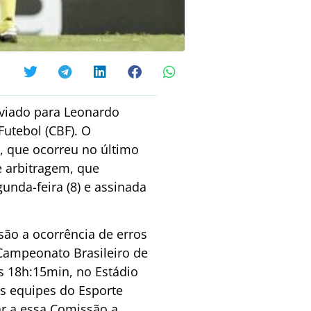
enviado para Leonardo
utebol (CBF). O
, que ocorreu no último
e arbitragem, que
unda-feira (8) e assinada
ão a ocorrência de erros
Campeonato Brasileiro de
às 18h:15min, no Estádio
as equipes do Esporte
ar a essa Comissão a