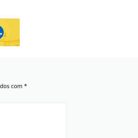
cados com
*