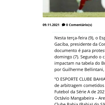
09.11.2021
0
Comentário(s)
Nesta terça-feira (9), o 
Gaciba, presidente da Co
documento é para protest
domingo (7). Segundo o c
impactam na tabela do Bra
por Guilherme Bellintani, 
“O ESPORTE CLUBE BAHIA v
de arbitragem cometidos 
Futebol da Série A de 202
Octávio Mangabeira – Are
Clube Bahia (Bahia) do S