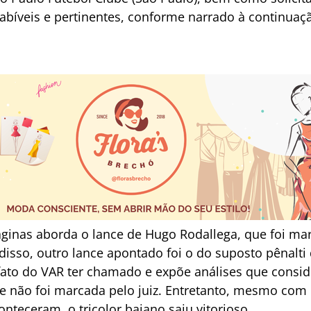
bíveis e pertinentes, conforme narrado à continuação
ginas aborda o lance de Hugo Rodallega, que foi m
disso, outro lance apontado foi o do suposto pênalt
 fato do VAR ter chamado e expõe análises que consi
 não foi marcada pelo juiz. Entretanto, mesmo com 
nteceram, o tricolor baiano saiu vitorioso.