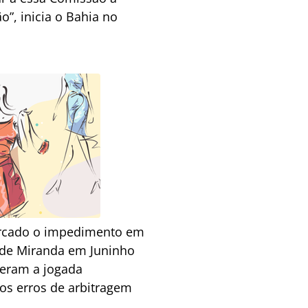
”, inicia o Bahia no
arcado o impedimento em
i de Miranda em Juninho
deram a jogada
os erros de arbitragem