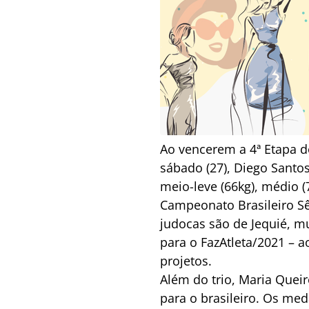
Ao vencerem a 4ª Etapa d
sábado (27), Diego Santo
meio-leve (66kg), médio (
Campeonato Brasileiro Sê
judocas são de Jequié, m
para o FazAtleta/2021 – 
projetos.
Além do trio, Maria Queir
para o brasileiro. Os me