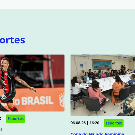
ortes
2
Esportes
06.08.26 | 16:20
Esportes
l
Copa do Mundo Feminina