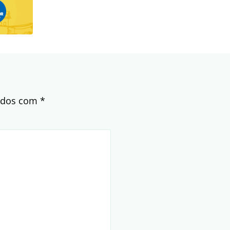
cados com
*