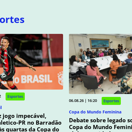
ortes
2
Esportes
06.08.26 | 16:20
Esportes
l
Copa do Mundo Feminina
az jogo impecável,
Debate sobre legado so
hletico-PR no Barradão
Copa do Mundo Femini
às quartas da Copa do