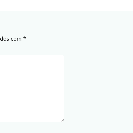
cados com
*