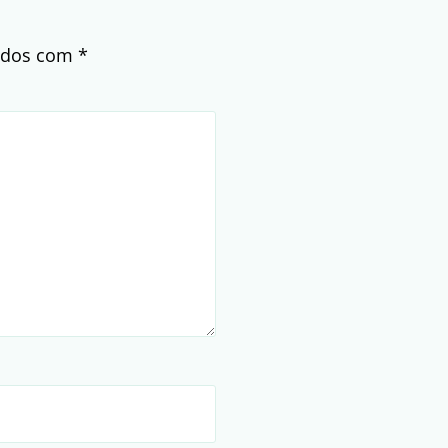
cados com
*