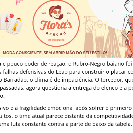
 e pouco poder de reação, o Rubro-Negro baiano fo
s falhas defensivas do Leão para construir o placar c
o Barradão, o clima é de impaciência. O torcedor, q
assadas, agora questiona a entrega do elenco e a po
o.
nsivo e a fragilidade emocional após sofrer o primeir
os, o time atual parece distante da competitividade 
ma luta constante contra a parte de baixo da tabela.