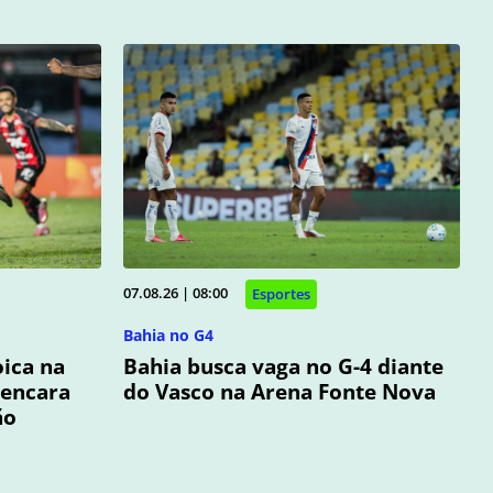
07.08.26 | 08:00
Esportes
Bahia no G4
oica na
Bahia busca vaga no G-4 diante
 encara
do Vasco na Arena Fonte Nova
ão