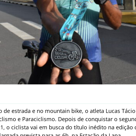
 de estrada e no mountain bike, o atleta Lucas Táci
iclismo e Paraciclismo. Depois de conquistar o segun
, o ciclista vai em busca do título inédito na edição 
argada prevista para as 6h, na Estação da Lapa.