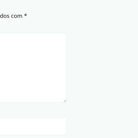
cados com
*