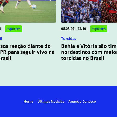
0
06.08.26 | 13:10
Esportes
Esportes
l
Torcidas
usca reação diante do
Bahia e Vitória são ti
-PR para seguir vivo na
nordestinos com maio
rasil
torcidas no Brasil
Home
Últimas Notícias
Anuncie Conosco