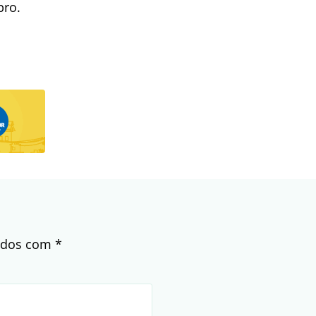
bro.
cados com
*