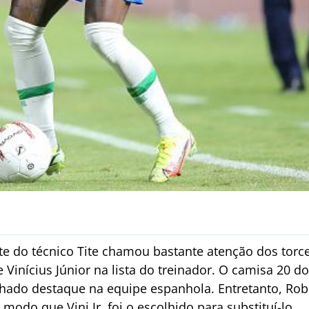
e do técnico Tite chamou bastante atenção dos torce
e Vinícius Júnior na lista do treinador. O camisa 20 d
nhado destaque na equipe espanhola. Entretanto, Rob
 modo que Vini Jr. foi o escolhido para substituí-lo.