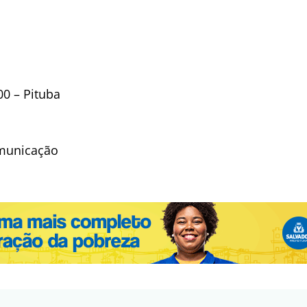
00 – Pituba
municação