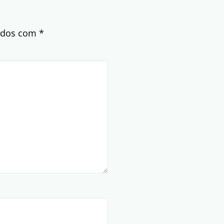
cados com
*