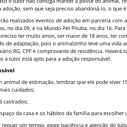
aso o tutor não consiga manter a posse do animal, r
adoção, sem que seja preciso abandoná-lo, o que é 
rão realizados eventos de adoção em parceria com a
s, no dia 09, e na Mundo Pet Pituba, no dia 16. Para
 preciso ter muito amor
,
ser maior de 18 anos, ter co
do de adaptação, pois o animalzinho teve uma vida a
sário RG, CPF e comprovante de residência. Haverá 
to a tutor está apto para a adoção responsável.
nsável
 animal de estimação, lembrar que ele pode viver 15
 mais cuidados;
já castrados;
espaço da casa e os hábitos da família para escolher 
r requer um tempo, exige paciência e atenção do tut