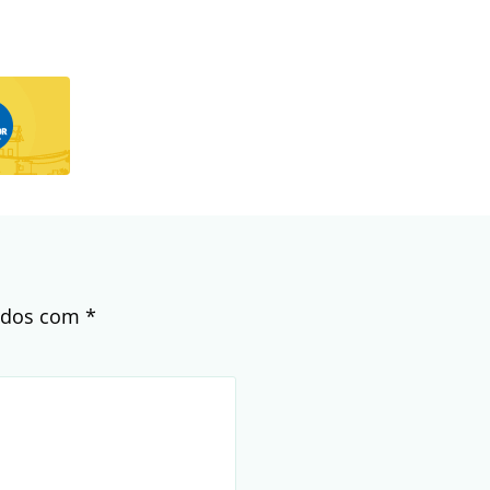
cados com
*