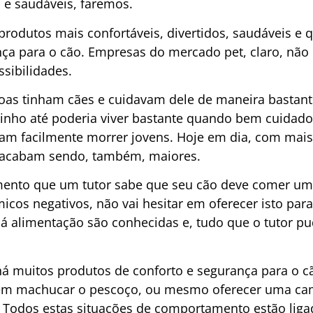
 e saudáveis, faremos.
 produtos mais confortáveis, divertidos, saudáveis e
nça para o cão. Empresas do mercado pet, claro, n
sibilidades.
as tinham cães e cuidavam dele de maneira bastant
inho até poderia viver bastante quando bem cuidado
iam facilmente morrer jovens. Hoje em dia, com mai
 acabam sendo, também, maiores.
omento que um tutor sabe que seu cão deve comer u
icos negativos, não vai hesitar em oferecer isto para 
alimentação são conhecidas e, tudo que o tutor pude
há muitos produtos de conforto e segurança para o 
em machucar o pescoço, ou mesmo oferecer uma cam
. Todos estas situações de comportamento estão lig