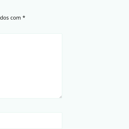
cados com
*