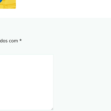
cados com
*