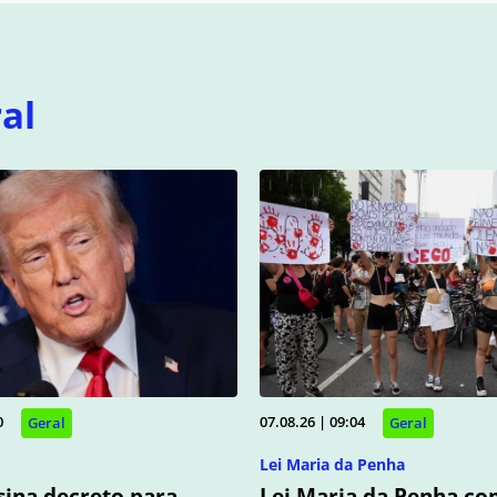
al
0
07.08.26 | 09:04
Geral
Geral
Lei Maria da Penha
ina decreto para
Lei Maria da Penha co