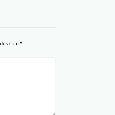
cados com
*