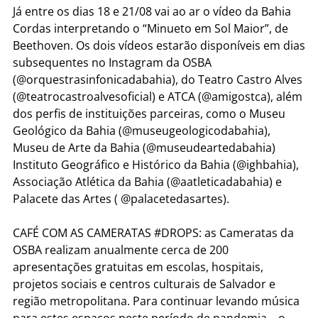
Já entre os dias 18 e 21/08 vai ao ar o vídeo da Bahia
Cordas interpretando o “Minueto em Sol Maior”, de
Beethoven. Os dois vídeos estarão disponíveis em dias
subsequentes no Instagram da OSBA
(@orquestrasinfonicadabahia), do Teatro Castro Alves
(@teatrocastroalvesoficial) e ATCA (@amigostca), além
dos perfis de instituições parceiras, como o Museu
Geológico da Bahia (@museugeologicodabahia),
Museu de Arte da Bahia (@museudeartedabahia)
Instituto Geográfico e Histórico da Bahia (@ighbahia),
Associação Atlética da Bahia (@aatleticadabahia) e
Palacete das Artes ( @palacetedasartes).
CAFÉ COM AS CAMERATAS #DROPS: as Cameratas da
OSBA realizam anualmente cerca de 200
apresentações gratuitas em escolas, hospitais,
projetos sociais e centros culturais de Salvador e
região metropolitana. Para continuar levando música
para estes espaços neste período de pandemia, , o