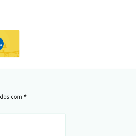
cados com
*