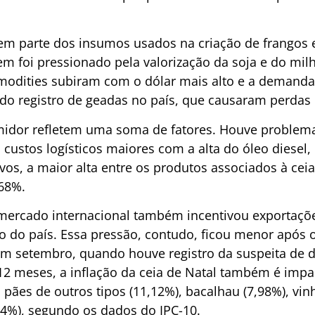
em parte dos insumos usados na criação de frangos 
em foi pressionado pela valorização da soja e do mi
mmodities subiram com o dólar mais alto e a deman
do registro de geadas no país, que causaram perdas 
midor refletem uma soma de fatores. Houve problema
custos logísticos maiores com a alta do óleo diesel,
os, a maior alta entre os produtos associados à ceia 
,68%.
ercado internacional também incentivou exportaçõ
o do país. Essa pressão, contudo, ficou menor após
 setembro, quando houve registro da suspeita de do
 12 meses, a inflação da ceia de Natal também é imp
, pães de outros tipos (11,12%), bacalhau (7,98%), vi
,44%), segundo os dados do IPC-10.