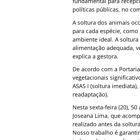
fundamental para recepci
políticas públicas, no co
A soltura dos animais o
para cada espécie, como a
ambiente ideal. A soltura
alimentação adequada, ve
explica a gestora.
De acordo com a Portari
vegetacionais significativ
ASAS I (soltura imediata),
readaptação).
Nesta sexta-feira (20), 50
Joseana Lima, que acompa
realizado antes da soltur
Nosso trabalho é garanti