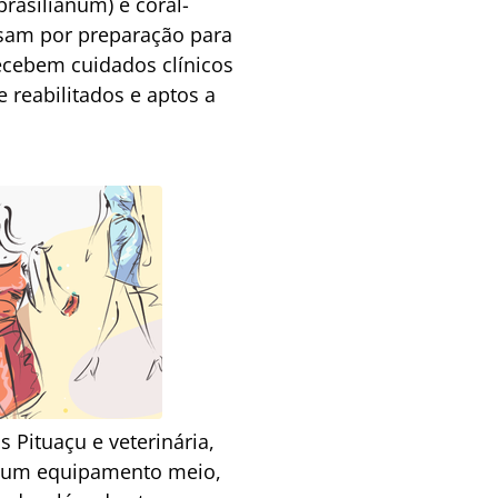
brasilianum) e coral-
ssam por preparação para
recebem cuidados clínicos
reabilitados e aptos a
 Pituaçu e veterinária,
as um equipamento meio,