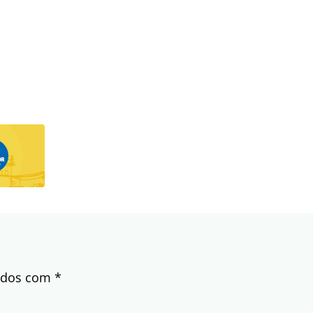
cados com
*