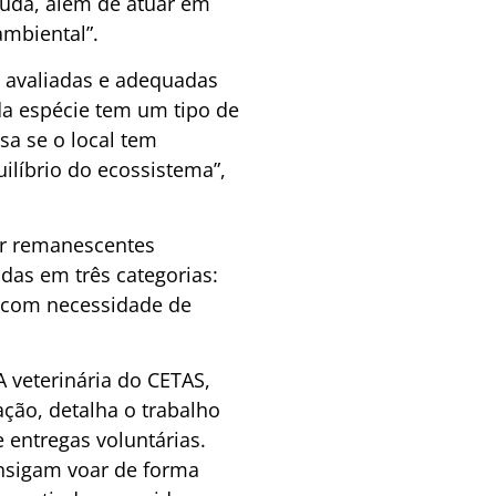
juda, além de atuar em
ambiental”.
 avaliadas e adequadas
ada espécie tem um tipo de
sa se o local tem
líbrio do ecossistema”,
ar remanescentes
adas em três categorias:
ra com necessidade de
A veterinária do CETAS,
ção, detalha o trabalho
 entregas voluntárias.
onsigam voar de forma