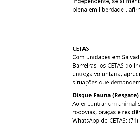
independente, se aliment
plena em liberdade”, afir
CETAS
Com unidades em Salvado
Barreiras, os CETAS do In
entrega voluntária, apree
situações que demandem a
Disque Fauna (Resgate)
Ao encontrar um animal s
rodovias, praças e residên
WhatsApp do CETAS: (71)