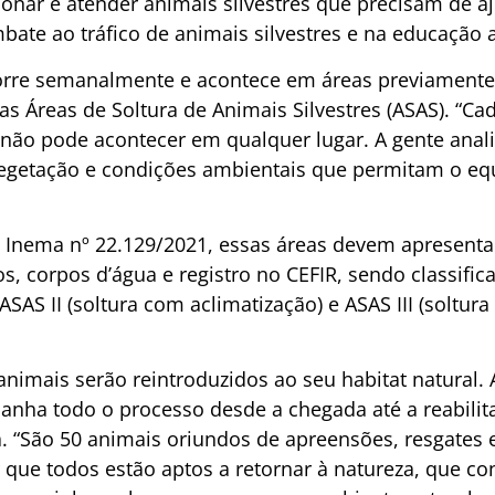
onar e atender animais silvestres que precisam de a
mbate ao tráfico de animais silvestres e na educação 
corre semanalmente e acontece em áreas previamente
s Áreas de Soltura de Animais Silvestres (ASAS). “C
 não pode acontecer em qualquer lugar. A gente anali
getação e condições ambientais que permitam o equi
a Inema nº 22.129/2021, essas áreas devem apresent
os, corpos d’água e registro no CEFIR, sendo classific
 ASAS II (soltura com aclimatização) e ASAS III (soltu
 animais serão reintroduzidos ao seu habitat natural. 
nha todo o processo desde a chegada até a reabilita
a. “São 50 animais oriundos de apreensões, resgates e
r que todos estão aptos a retornar à natureza, que c