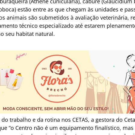
-buraqueira (Athene cunicularia), caburé (Glaucidium 
boboca) estão entre as que chegam às unidades e pa
 os animais são submetidos à avaliação veterinária, 
ento técnico especializado até estarem plenamente 
o seu habitat natural.
o trabalho e da rotina nos CETAS, a gestora do Cetas
que “o Centro não é um equipamento finalístico, m