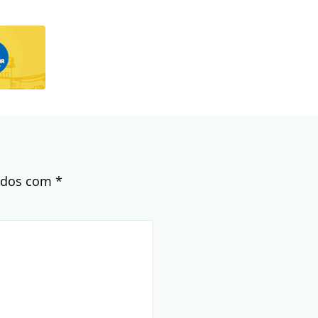
cados com
*