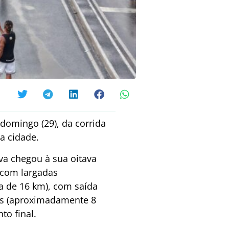
 domingo (29), da corrida
a cidade.
va chegou à sua oitava
 com largadas
a de 16 km), com saída
as (aproximadamente 8
to final.