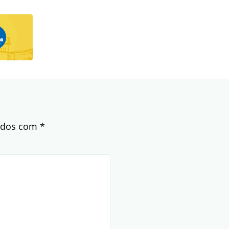
cados com
*