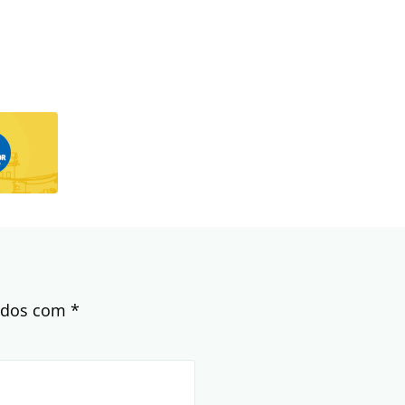
cados com
*