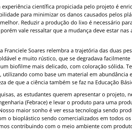
 experiência científica propiciada pelo projeto é enr
bilidade para minimizar os danos causados pelos plá
melhor. Reduzir a produção do lixo é necessário pa
 porém vale ressaltar que a mudança deve estar nas a
ra Franciele Soares relembra a trajetória das duas p
ldável e muito rústico, que se degradava facilment
um biofilme mais delicado, com coloração sólida. T
, utilizando como base um material em abundância e
eza de que a ciência também se faz na Educação Bási
isas, as estudantes querem apresentar o projeto, ne
Engenharia (Febrace) e levar o produto para uma prod
Nosso maior sonho é ver essa tecnologia sendo prod
om o bioplástico sendo comercializados em todos os 
mos contribuindo com o meio ambiente com produtos