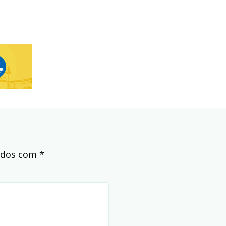
cados com
*