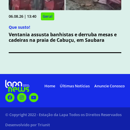
06.08.26 | 13:40
Geral
Que susto!
Ventania assusta banhistas e derruba mesas e
cadeiras na praia de Cabuçu, em Saubara
Home
Últimas Notícias
Anuncie Conosco
© Copyright 2022 - Estação da Lapa Todos os Direitos Reservados
Desenvolvido por Triunit