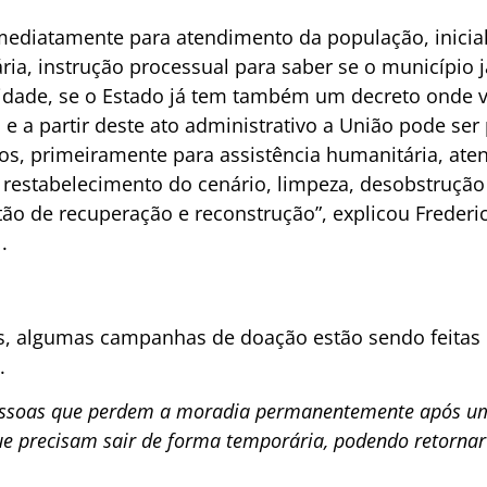
imediatamente para atendimento da população, inici
ria, instrução processual para saber se o município j
idade, se o Estado já tem também um decreto onde v
 e a partir deste ato administrativo a União pode se
sos, primeiramente para assistência humanitária, at
restabelecimento do cenário, limpeza, desobstrução d
tão de recuperação e reconstrução”, explicou Frederi
.
as, algumas campanhas de doação estão sendo feitas
.
ssoas que perdem a moradia permanentemente após um d
ue precisam sair de forma temporária, podendo retornar