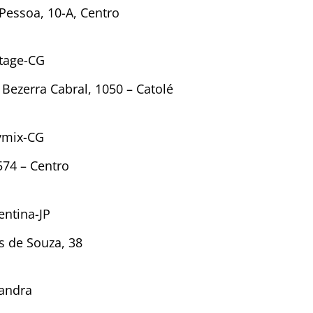
Pessoa, 10-A, Centro
rtage-CG
 Bezerra Cabral, 1050 – Catolé
ymix-CG
574 – Centro
entina-JP
es de Souza, 38
handra