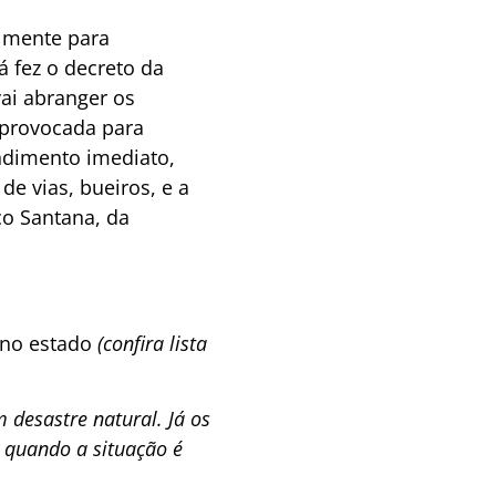
almente para
á fez o decreto da
ai abranger os
r provocada para
endimento imediato,
e vias, bueiros, e a
co Santana, da
 no estado
(confira lista
esastre natural. Já os
 quando a situação é