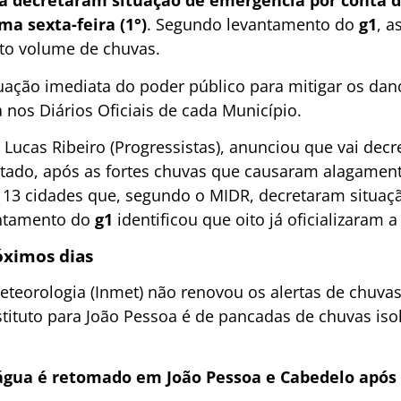
á decretaram situação de emergência por conta d
ma sexta-feira (1°)
. Segundo levantamento do
g1
, a
lto volume de chuvas.
uação imediata do poder público para mitigar os dano
 nos Diários Oficiais de cada Município.
Lucas Ribeiro (Progressistas), anunciou que vai decr
tado, após as fortes chuvas que causaram alagament
 13 cidades que, segundo o MIDR, decretaram situaç
antamento do
g1
identificou que oito já oficializaram 
óximos dias
eteorologia (Inmet) não renovou os alertas de chuva
stituto para João Pessoa é de pancadas de chuvas iso
gua é retomado em João Pessoa e Cabedelo após