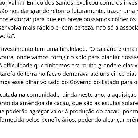
ão, Valmir Enrico dos Santos, explicou como os inv
vão nos dar grande retorno futuramente, trazer uma
nos esforçar para que em breve possamos colher os 
nvolva mais rápido e, com certeza, não só a associa
olta”.
investimento tem uma finalidade. “O calcário é uma
voura, onde vamos corrigir o solo para plantar nos
 dificuldade que tínhamos era muito grande e elas vã
 tarefa de terra no facão demorava até uns cinco dia
mos esse olhar voltado do Governo do Estado para o 
ecutada na comunidade, ainda neste ano, a aquisição 
ento da amêndoa de cacau, que são as estufas solare
e poderão agregar valor à produção do cacau, por m
ornecida pelos beneficiários, podendo alcançar prê