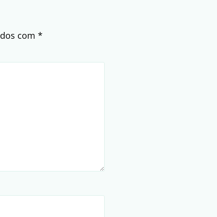
cados com
*