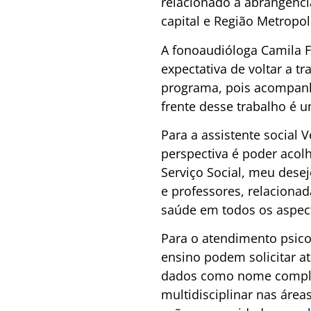
relacionado à abrangênci
capital e Região Metropo
A fonoaudióloga Camila F
expectativa de voltar a t
programa, pois acompanhe
frente desse trabalho é 
Para a assistente social 
perspectiva é poder acol
Serviço Social, meu desej
e professores, relaciona
saúde em todos os aspect
Para o atendimento psicol
ensino podem solicitar a
dados como nome completo
multidisciplinar nas área