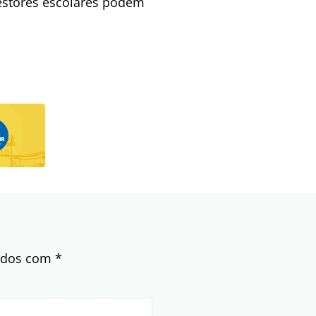
gestores escolares podem
cados com
*