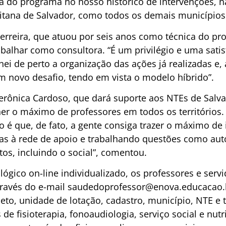
a do programa no nosso histórico de intervenções, 
litana de Salvador, como todos os demais municípios
erreira, que atuou por seis anos como técnica do pr
rabalhar como consultora. “É um privilégio e uma sat
i de perto a organização das ações já realizadas e, 
um novo desafio, tendo em vista o modelo híbrido”.
Verônica Cardoso, que dará suporte aos NTEs de Salva
her o máximo de professores em todos os territórios.
o é que, de fato, a gente consiga trazer o máximo d
das à rede de apoio e trabalhando questões como au
os, incluindo o social”, comentou.
ógico on-line individualizado, os professores e serv
través do e-mail
saudedoprofessor@enova.educacao.
, unidade de lotação, cadastro, município, NTE e te
s de fisioterapia, fonoaudiologia, serviço social e nu