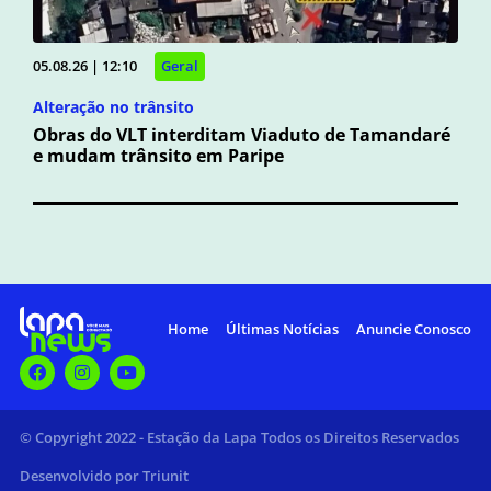
05.08.26 | 12:10
Geral
Alteração no trânsito
Obras do VLT interditam Viaduto de Tamandaré
e mudam trânsito em Paripe
Home
Últimas Notícias
Anuncie Conosco
© Copyright 2022 - Estação da Lapa Todos os Direitos Reservados
Desenvolvido por Triunit