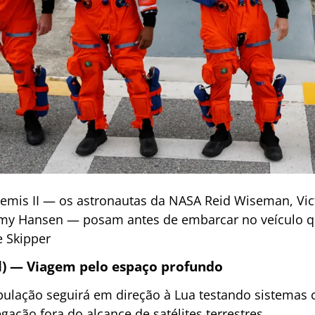
temis II — os astronautas da NASA Reid Wiseman, Vict
emy Hansen — posam antes de embarcar no veículo qu
 Skipper
ril) — Viagem pelo espaço profundo
ipulação seguirá em direção à Lua testando sistemas c
ação fora do alcance de satélites terrestres.