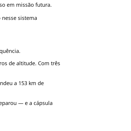
so em missão futura.
 nesse sistema
quência.
os de altitude. Com três
rendeu a 153 km de
separou — e a cápsula