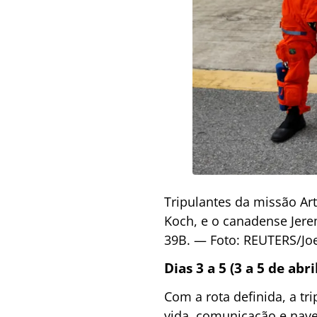
Tripulantes da missão Ar
Koch, e o canadense Jer
39B. — Foto: REUTERS/Joe
Dias 3 a 5 (3 a 5 de ab
Com a rota definida, a tr
vida, comunicação e naveg