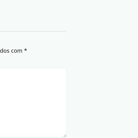
cados com
*