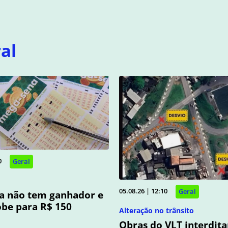
al
0
Geral
05.08.26 | 12:10
Geral
a não tem ganhador e
be para R$ 150
Alteração no trânsito
Obras do VLT interdit