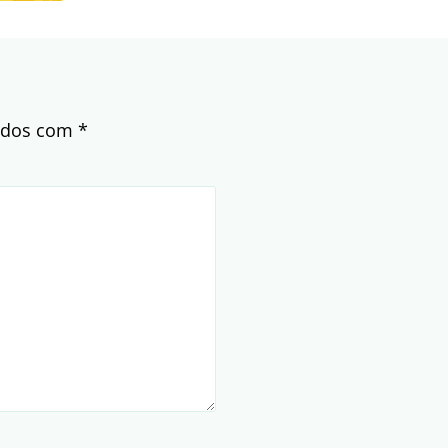
cados com
*