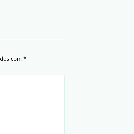
cados com
*