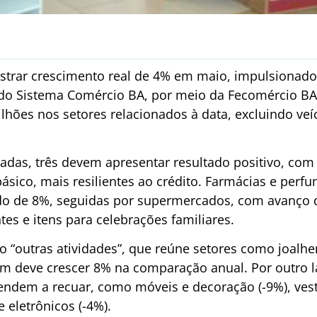
istrar crescimento real de 4% em maio, impulsionado
do Sistema Comércio BA, por meio da
Fecomércio
BA.
lhões nos setores relacionados à data, excluindo veí
sadas, três devem apresentar resultado positivo, co
ásico, mais
resilientes
ao crédito. Farmácias e perfum
o de 8%, seguidas por supermercados, com avanço 
es e itens para celebrações familiares.
o “outras atividades”, que reúne setores como
joalhe
ém deve crescer
8% na comparação anual. Por outro l
tendem a
recuar,
como móveis e decoração (-9%), vest
 eletrônicos (-4%).