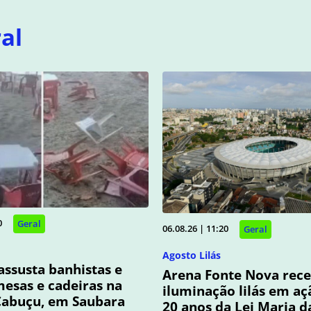
al
0
Geral
06.08.26 | 11:20
Geral
Agosto Lilás
assusta banhistas e
Arena Fonte Nova rec
esas e cadeiras na
iluminação lilás em aç
Cabuçu, em Saubara
20 anos da Lei Maria 