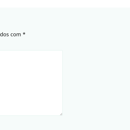
cados com
*