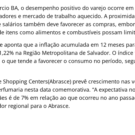
rcio
BA, o desempenho positivo do varejo ocorre em
hadores e mercado de trabalho aquecido. A proximid
 salários também deve favorecer as compras, embora
e de itens como alimentos e combustíveis possam limi
e aponta que a inflação acumulada em 12 meses para
 1,22% na Região Metropolitana de Salvador. O índice 
%, o que tende a favorecer o consumo no período, se
de Shopping
Centers
(
Abrasce
) prevê crescimento nas
v
rfumaria nesta data comemorativa. “A expectativa n
es é de 7% em relação ao que ocorreu no ano passa
dor regional para o
Abrasce
.