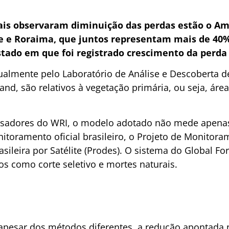
ais observaram diminuição das perdas estão o Am
re e Roraima, que juntos representam mais de 40
tado em que foi registrado crescimento da perda
almente pelo Laboratório de Análise e Descoberta de 
and, são relativos à vegetação primária, ou seja, ár
isadores do WRI, o modelo adotado não mede apen
itoramento oficial brasileiro, o Projeto de Monito
asileira por Satélite (Prodes). O sistema do Global 
os como corte seletivo e mortes naturais.
apesar dos métodos diferentes, a redução apontada 