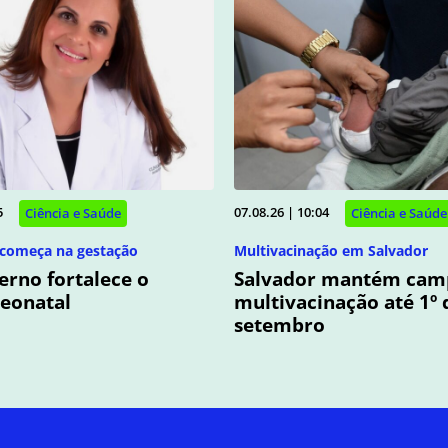
5
07.08.26 | 10:04
Ciência e Saúde
Ciência e Saúde
começa na gestação
Multivacinação em Salvador
erno fortalece o
Salvador mantém cam
eonatal
multivacinação até 1º 
setembro